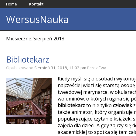
Home
Kontakt
WersusNauka
Miesieczne: Sierpień 2018
Bibliotekarz
Opublikowano
Sierpień 31, 2018, 11:02 pm
Przez
Ewa
Kiedy myśli się o osobach wykonuj
najczęściej widzi się starszą osob
tweedowej marynarce, w okularac
woluminów, o których ugina się pó
bibliotekarz
to nie tylko
człowiek
z
także animator, który organizuje 
popularyzujące czytanie książek, 
zajęcia dla dzieci. A gdy zajrzy się
akademickiej to spotka się tam cał