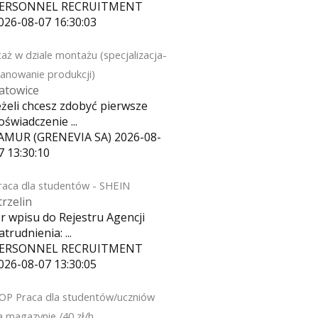
ERSONNEL RECRUITMENT
026-08-07 16:30:03
taż w dziale montażu (specjalizacja-
lanowanie produkcji)
atowice
eżeli chcesz zdobyć pierwsze
oświadczenie ...
AMUR (GRENEVIA SA)
2026-08-
7 13:30:10
raca dla studentów - SHEIN
trzelin
r wpisu do Rejestru Agencji
atrudnienia: ...
ERSONNEL RECRUITMENT
026-08-07 13:30:05
OP Praca dla studentów/uczniów
a magazynie /40 zł/h