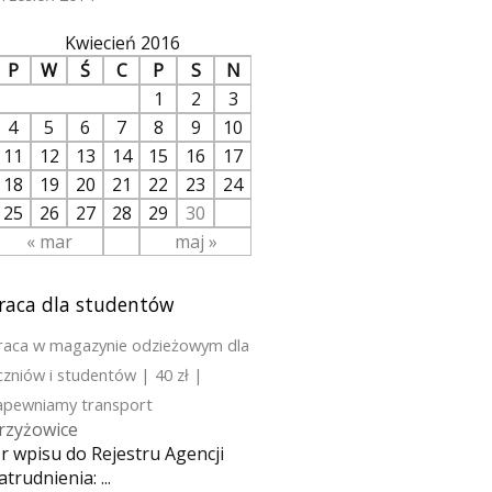
Kwiecień 2016
P
W
Ś
C
P
S
N
1
2
3
4
5
6
7
8
9
10
11
12
13
14
15
16
17
18
19
20
21
22
23
24
25
26
27
28
29
30
« mar
maj »
raca dla studentów
raca w magazynie odzieżowym dla
czniów i studentów | 40 zł |
apewniamy transport
rzyżowice
r wpisu do Rejestru Agencji
atrudnienia: ...