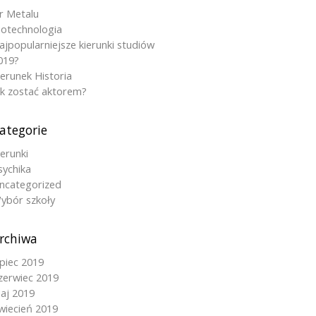
r Metalu
iotechnologia
ajpopularniejsze kierunki studiów
019?
ierunek Historia
ak zostać aktorem?
ategorie
ierunki
sychika
ncategorized
ybór szkoły
rchiwa
ipiec 2019
zerwiec 2019
aj 2019
wiecień 2019