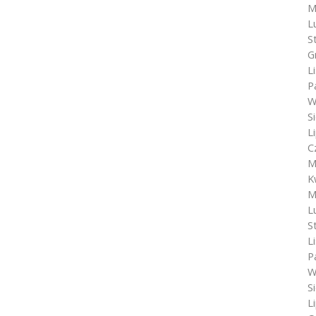
M
L
S
G
L
P
W
S
L
C
M
K
M
L
S
L
P
W
S
L