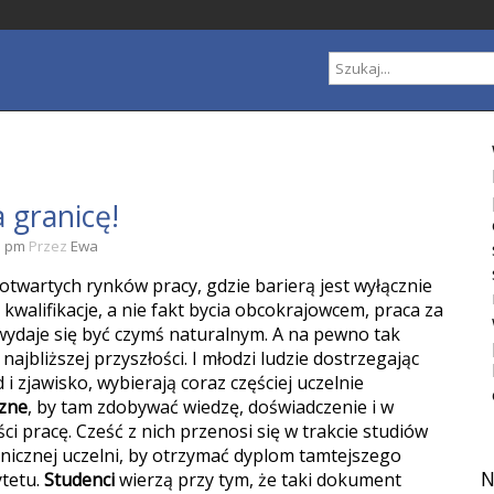
a granicę!
2 pm
Przez
Ewa
otwartych rynków pracy, gdzie barierą jest wyłącznie
 kwalifikacje, a nie fakt bycia obcokrajowcem, praca za
wydaje się być czymś naturalnym. A na pewno tak
najbliższej przyszłości. I młodzi ludzie dostrzegając
 i zjawisko, wybierają coraz częściej uczelnie
czne
, by tam zdobywać wiedzę, doświadczenie i w
ci pracę. Cześć z nich przenosi się w trakcie studiów
nicznej uczelni, by otrzymać dyplom tamtejszego
N
tetu.
Studenci
wierzą przy tym, że taki dokument