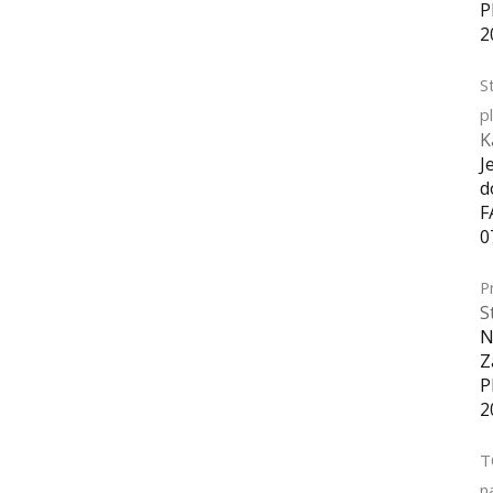
P
2
S
p
K
J
d
F
0
P
S
N
Z
P
2
T
n