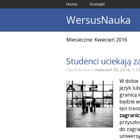
Home
Kontakt
WersusNauka
Miesieczne: Kwiecień 2016
Studenci uciekają z
Opublikowano
Kwiecień 30, 2016, 1:1
W dobie 
język lub
granicą 
będzie w 
ten trend
zagrani
przyszłoś
do zagra
uniwersy