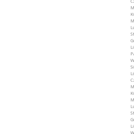
C
M
K
M
L
S
G
L
P
W
S
L
C
M
K
M
L
S
G
L
W