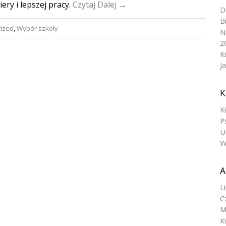
ery i lepszej pracy.
Czytaj Dalej →
D
B
ized
,
Wybór szkoły
N
2
K
J
K
K
P
U
W
A
L
C
M
K