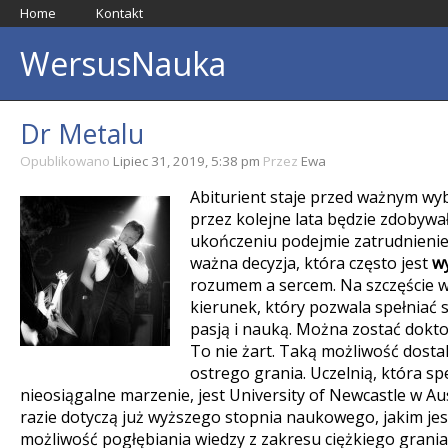
Home
Kontakt
WersusNauka
Dr Metalu
Opublikowano
Lipiec 31, 2019, 5:38 pm
Przez
Ewa
Abiturient staje przed ważnym wy
przez kolejne lata będzie zdobywał
ukończeniu podejmie zatrudnienie
ważna decyzja, która często jest
w
rozumem a sercem. Na szczęście wł
kierunek, który pozwala spełniać 
pasją i nauką. Można zostać dokt
To nie żart. Taką możliwość dostal
ostrego grania. Uczelnią, która spe
nieosiągalne marzenie, jest University of Newcastle w Aus
razie dotyczą już wyższego stopnia naukowego, jakim jes
możliwość pogłębiania wiedzy z zakresu ciężkiego grania 