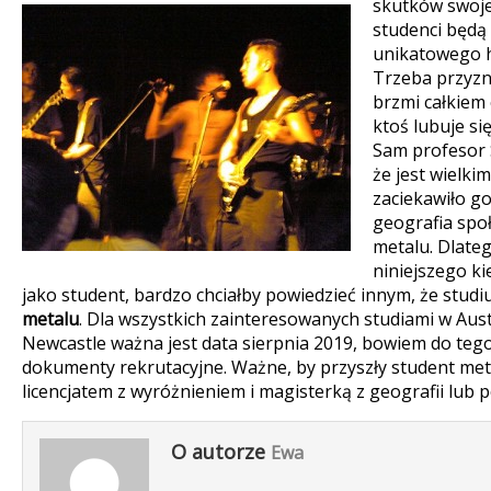
skutków swojej
studenci będą
unikatowego h
Trzeba przyzn
brzmi całkiem 
ktoś lubuje si
Sam profesor 
że jest wielki
zaciekawiło go 
geografia spo
metalu. Dlateg
niniejszego ki
jako student, bardzo chciałby powiedzieć innym, że studi
metalu
. Dla wszystkich zainteresowanych studiami w Aust
Newcastle ważna jest data sierpnia 2019, bowiem do te
dokumenty rekrutacyjne. Ważne, by przyszły student met
licencjatem z wyróżnieniem i magisterką z geografii lub 
O autorze
Ewa