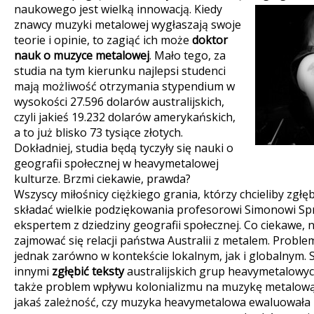
naukowego jest wielką innowacją.
Kiedy
znawcy muzyki metalowej wygłaszają swoje
teorie i opinie, to zagiąć ich może
doktor
nauk o muzyce metalowej
. Mało tego, za
studia na tym kierunku najlepsi studenci
mają możliwość otrzymania stypendium w
wysokości 27.596 dolarów australijskich,
czyli jakieś 19.232 dolarów amerykańskich,
a to już blisko 73 tysiące złotych.
Dokładniej, studia będą tyczyły się nauki o
geografii społecznej w heavymetalowej
kulturze. Brzmi ciekawie, prawda?
Wszyscy miłośnicy ciężkiego grania, którzy chcieliby zgł
składać wielkie podziękowania profesorowi Simonowi Spr
ekspertem z dziedziny geografii społecznej. Co ciekawe, n
zajmować się relacji państwa Australii z metalem. Probl
jednak zarówno w kontekście lokalnym, jak i globalnym. 
innymi
zgłębić teksty
australijskich grup heavymetalowy
także problem wpływu kolonializmu na muzykę metalową w
jakaś zależność, czy muzyka heavymetalowa ewaluowała