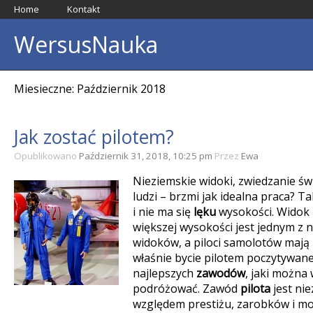
Home
Kontakt
WersusNauka
Miesieczne: Październik 2018
Jak zostać pilotem?
Opublikowano
Październik 31, 2018, 10:25 pm
Przez
Ewa
Nieziemskie widoki, zwiedzanie ś
ludzi – brzmi jak idealna praca? Tak
i nie ma się
lęku
wysokości. Widok z
większej wysokości jest jednym z 
widoków, a piloci samolotów mają i
właśnie bycie pilotem poczytywane 
najlepszych
zawodów
, jaki można 
podróżować. Zawód
pilota
jest ni
względem prestiżu, zarobków i moż