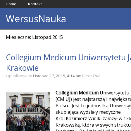
Home
Kontakt
WersusNauka
Miesieczne: Listopad 2015
Collegium Medicum Uniwersytetu Ja
Krakowie
Opublikowano
Listopad 27, 2015, 4:14 pm
Przez
Ewa
Collegium Medicum
Uniwersytetu 
(CM UJ) jest najstarszą i największ
Polsce. Jest to jednostka Uniwersy
skupiająca wydziały medyczne.
Król Kazimierz Wielki założył w 1
Krakowską, która w swych struktu