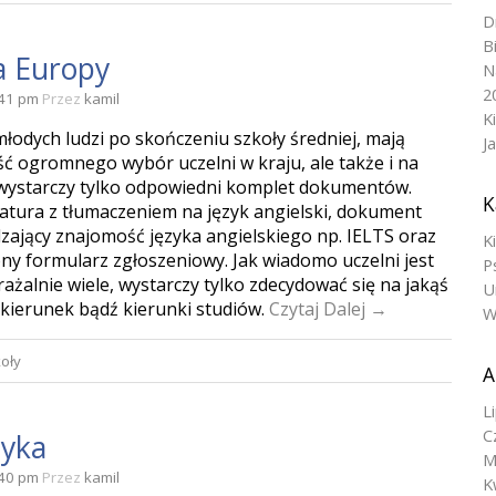
D
B
a Europy
N
2
:41 pm
Przez
kamil
K
młodych ludzi po skończeniu szkoły średniej, mają
J
ć ogromnego wybór uczelni w kraju, ale także i na
 wystarczy tylko odpowiedni komplet dokumentów.
K
tura z tłumaczeniem na język angielski, dokument
zający znajomość języka angielskiego np. IELTS oraz
K
ny formularz zgłoszeniowy. Jak wiadomo uczelni jest
P
ażalnie wiele, wystarczy tylko zdecydować się na jakąś
U
 kierunek bądź kierunki studiów.
Czytaj Dalej →
W
oły
A
L
C
tyka
M
:40 pm
Przez
kamil
K