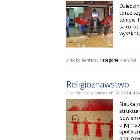
Dziedzin
coraz sz
tempie. 
są coraz
wyszkolą
Brak komentarzy
Kategorie:
Kierunki
Religioznawstwo
Opublikowano
Wrzesień 16, 2014, 12
Nauka za
struktur
bowiem o
o jej hi
społeczn
analizow