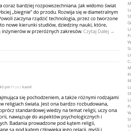
M
a coraz bardziej rozpowszechniana. Jak widomo świat
L
ybciej „biegnie” do przodu. Rozwija się w diametralnym
S
Powoli zaczyna rządzić technologia, przez co tworzone
G
 to nowe kierunki studiów, dziedziny nauki, które,
L
 inżynierów w przeróżnych zakresów.
Czytaj Dalej →
P
W
S
L
C
M
K
M
L
:40 pm
Przez
kamil
S
jmująca się pochodzeniem, a także różnymi rodzajami
L
 w religiach świata. Jest ona bardzo rozbudowana,
P
prócz standardowej wiedzy na temat religii, uczy ona
W
storii, nawiązuje do aspektów psychologicznych i
S
ych. Badania prowadzone pod kątem religii,
L
ane są pod kątem człowieka jego relacji, myśli i