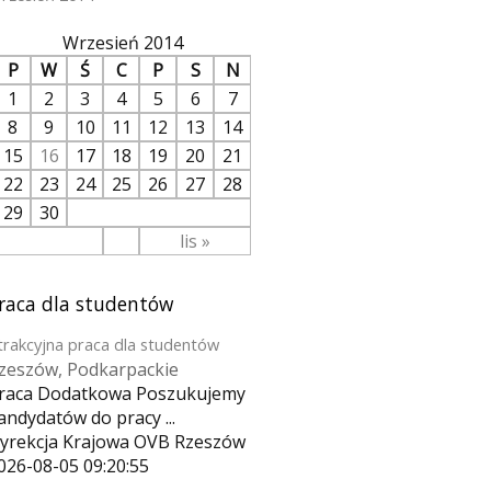
Wrzesień 2014
P
W
Ś
C
P
S
N
1
2
3
4
5
6
7
8
9
10
11
12
13
14
15
16
17
18
19
20
21
22
23
24
25
26
27
28
29
30
lis »
raca dla studentów
trakcyjna praca dla studentów
zeszów, Podkarpackie
raca Dodatkowa Poszukujemy
andydatów do pracy ...
yrekcja Krajowa OVB Rzeszów
026-08-05 09:20:55