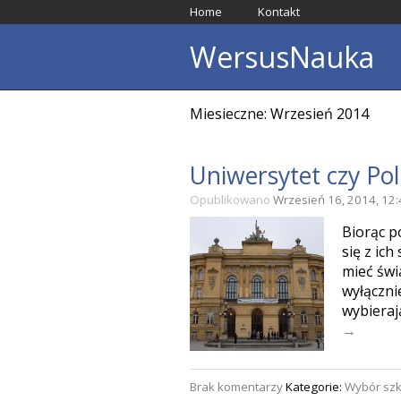
Home
Kontakt
WersusNauka
Miesieczne: Wrzesień 2014
Uniwersytet czy Pol
Opublikowano
Wrzesień 16, 2014, 12
Biorąc p
się z ich
mieć świ
wyłączni
wybieraj
→
Brak komentarzy
Kategorie:
Wybór szk