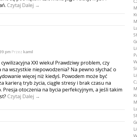
C
ań.
Czytaj Dalej →
M
K
M
L
S
G
L
:39 pm
Przez
kamil
P
W
cywilizacyjna XXI wieku! Prawdziwy problem, czy
S
 na wszystkie niepowodzenia? Na pewno słychać o
L
cydowanie więcej niż kiedyś. Powodem może być
C
a karierą tryb życia, ciągłe stresy i brak czasu na
M
. Presja otoczenia na bycia perfekcyjnym, a jeśli takim
K
est?
Czytaj Dalej →
M
L
S
G
L
W