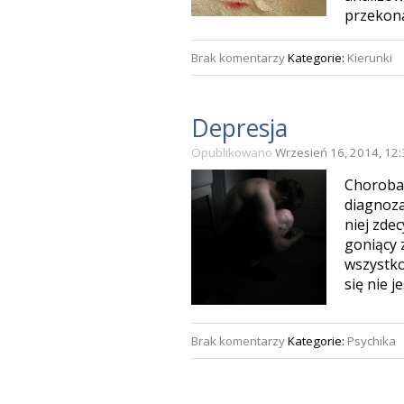
przekon
Brak komentarzy
Kategorie:
Kierunki
Depresja
Opublikowano
Wrzesień 16, 2014, 12
Choroba 
diagnoza
niej zde
goniący z
wszystko
się nie j
Brak komentarzy
Kategorie:
Psychika