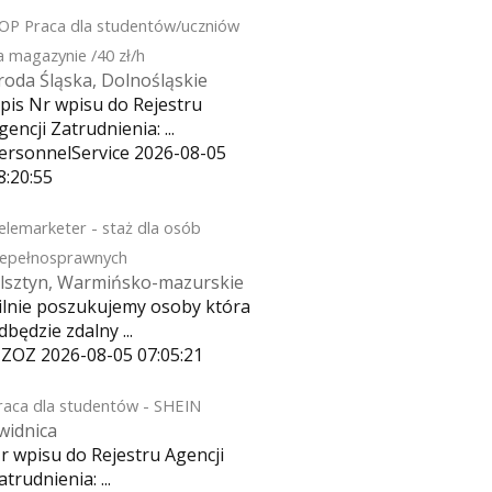
OP Praca dla studentów/uczniów
a magazynie /40 zł/h
roda Śląska, Dolnośląskie
pis Nr wpisu do Rejestru
gencji Zatrudnienia: ...
ersonnelService
2026-08-05
8:20:55
elemarketer - staż dla osób
iepełnosprawnych
lsztyn, Warmińsko-mazurskie
ilnie poszukujemy osoby która
dbędzie zdalny ...
ZOZ
2026-08-05 07:05:21
raca dla studentów - SHEIN
widnica
r wpisu do Rejestru Agencji
atrudnienia: ...