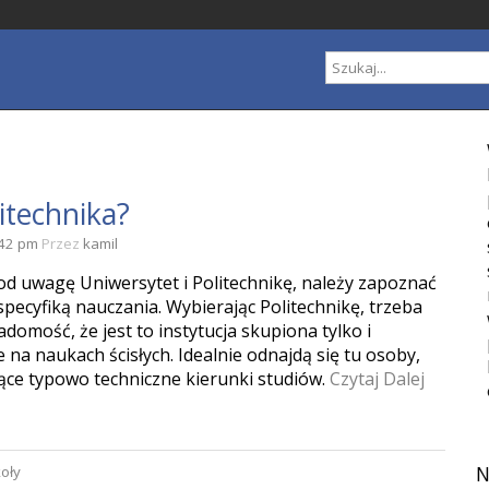
itechnika?
:42 pm
Przez
kamil
od uwagę Uniwersytet i Politechnikę, należy zapoznać
 specyfiką nauczania. Wybierając Politechnikę, trzeba
adomość, że jest to instytucja skupiona tylko i
e na naukach ścisłych. Idealnie odnajdą się tu osoby,
ące typowo techniczne kierunki studiów.
Czytaj Dalej
N
oły