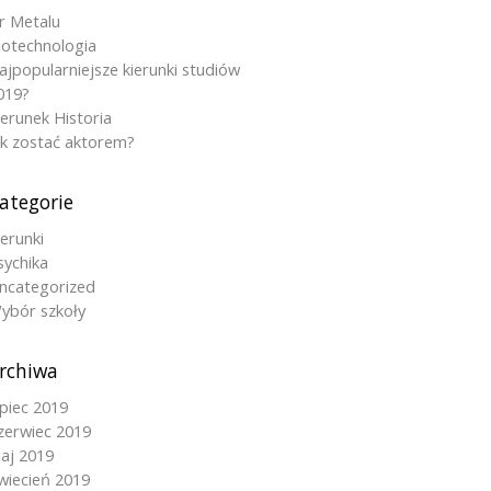
r Metalu
iotechnologia
ajpopularniejsze kierunki studiów
019?
ierunek Historia
ak zostać aktorem?
ategorie
ierunki
sychika
ncategorized
ybór szkoły
rchiwa
ipiec 2019
zerwiec 2019
aj 2019
wiecień 2019