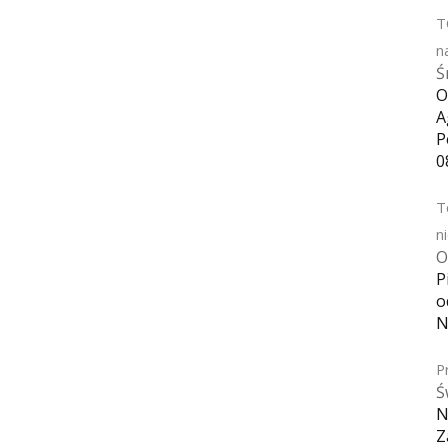
T
n
Ś
O
A
P
0
T
n
O
P
o
N
P
Ś
N
Z