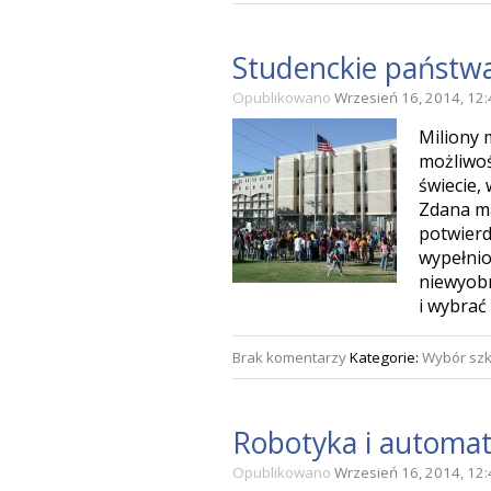
Studenckie państw
Opublikowano
Wrzesień 16, 2014, 12
Miliony 
możliwoś
świecie,
Zdana ma
potwierd
wypełnio
niewyobr
i wybrać
Brak komentarzy
Kategorie:
Wybór szk
Robotyka i automa
Opublikowano
Wrzesień 16, 2014, 12