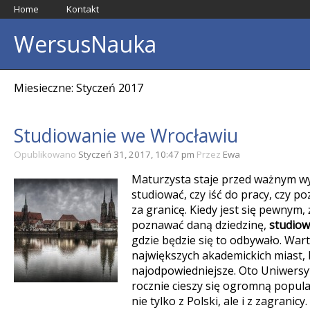
Home
Kontakt
WersusNauka
Miesieczne: Styczeń 2017
Studiowanie we Wrocławiu
Opublikowano
Styczeń 31, 2017, 10:47 pm
Przez
Ewa
Maturzysta staje przed ważnym wy
studiować, czy iść do pracy, czy p
za granicę. Kiedy jest się pewnym, ż
poznawać daną dziedzinę,
studio
gdzie będzie się to odbywało. War
największych akademickich miast, 
najodpowiedniejsze. Oto Uniwersy
rocznie cieszy się ogromną popul
nie tylko z Polski, ale i z zagranicy.