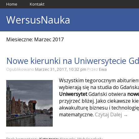
Home
Kontakt
WersusNauka
Miesieczne: Marzec 2017
Nowe kierunki na Uniwersytecie G
Opublikowano
Marzec 31, 2017, 10:32 pm
Przez
Ewa
Wszystkim tegorocznym abiturien
wybierają się na studia do Gdańska
Uniwersytet
Gdański otwiera
nowe
przyjrzeć bliżej. Jako ciekawsze k
akwakulturę biznesu i technologi
matematyczne.
Czytaj Dalej →