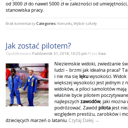
od 3000 zł do nawet 5000 zł w zależności od umiejętności
stanowiska pracy.
Brak komentarzy
Categories:
Kierunki
,
Wybór szkoły
Jak zostać pilotem?
Opublikowano
Październik 31, 2018, 10:25 pm
Przez
Ewa
Nieziemskie widoki, zwiedzanie ś
ludzi – brzmi jak idealna praca? Tak
i nie ma się
lęku
wysokości. Widok z
większej wysokości jest jednym z 
widoków, a piloci samolotów mają i
właśnie bycie pilotem poczytywane 
najlepszych
zawodów
, jaki można 
podróżować. Zawód
pilota
jest ni
względem prestiżu, zarobków i moż
dziecięcych marzeń o lataniu.
Czytaj Dalej →