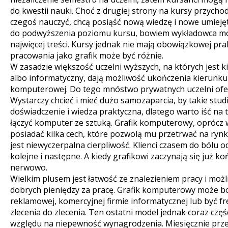
do kwestii nauki. Choć z drugiej strony na kursy przychod
czegoś nauczyć, chcą posiąść nową wiedzę i nowe umieję
do podwyższenia poziomu kursu, bowiem wykładowca moż
najwięcej treści. Kursy jednak nie mają obowiązkowej prak
pracowania jako grafik może być różnie.
W zasadzie większość uczelni wyższych, na których jest k
albo informatyczny, dają możliwość ukończenia kierunku 
komputerowej. Do tego mnóstwo prywatnych uczelni ofe
Wystarczy chcieć i mieć dużo samozaparcia, by takie studi
doświadczenie i wiedza praktyczna, dlatego warto iść na tak
łączyć komputer ze sztuką. Grafik komputerowy, oprócz 
posiadać kilka cech, które pozwolą mu przetrwać na rynk
jest niewyczerpalna cierpliwość. Klienci czasem do bólu o
kolejne i następne. A kiedy grafikowi zaczynają się już ko
nerwowo.
Wielkim plusem jest łatwość ze znalezieniem pracy i moż
dobrych pieniędzy za pracę. Grafik komputerowy może b
reklamowej, komercyjnej firmie informatycznej lub być fr
zlecenia do zlecenia. Ten ostatni model jednak coraz częś
względu na niepewność wynagrodzenia. Miesięcznie prze