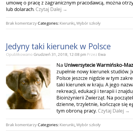
umowę o pracę z zagranicznym pracodawcą, można otrz
lub dolarach.
Czytaj Dalej →
Brak komentarzy
Categories:
Kierunki
,
Wybór szkoły
Jedyny taki kierunek w Polsce
Opublikowano
Grudzień 31, 2018, 12:08 pm
Przez
Ewa
Na
Uniwersytecie Warmińsko-Ma
zupełnie nowy kierunek studiów. Je
Polsce jeszcze nigdzie w tym zakres
taki kierunek w kraju. A jego nazw
rekreacji, edukacji i terapii i znajd
Bioinżynierii Zwierząt. Na począte
dzienne, trzyletnie, kończące się 
tym obroną pracy.
Czytaj Dalej →
Brak komentarzy
Categories:
Kierunki
,
Wybór szkoły