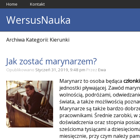
Home
Kontakt
WersusNauka
Archiwa Kategorii: Kierunki
Jak zostać marynarzem?
Opublikowano
Styczeń 31, 2019, 9:48 pm
Przez
Ewa
Marynarz to osoba będąca
członk
jednostki pływającej. Zawód maryn
wolnością, podróżami, odwiedzan
świata, a także możliwością pozna
Marynarze są także bardzo dobr
pracownikami. Średnie zarobki, w 
doświadczenia oraz stopnia posia
sześcioma tysiącami a dziesięcioma
miesięcznie, przy czym należy pamię