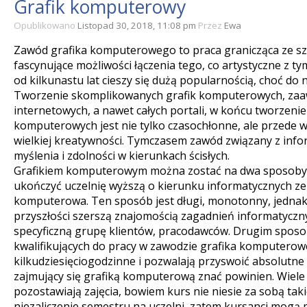
Grafik komputerowy
Opublikowano
Listopad 30, 2018, 11:08 pm
Przez
Ewa
Zawód grafika komputerowego to praca granicząca ze szt
fascynujące możliwości łączenia tego, co artystyczne z t
od kilkunastu lat cieszy się dużą popularnością, choć do n
Tworzenie skomplikowanych grafik komputerowych, za
internetowych, a nawet całych portali, w końcu tworzenie 
komputerowych jest nie tylko czasochłonne, ale przede
wielkiej kreatywności. Tymczasem zawód związany z inf
myślenia i zdolności w kierunkach ścisłych.
Grafikiem komputerowym można zostać na dwa sposoby
ukończyć uczelnię wyższą o kierunku informatycznych ze s
komputerowa. Ten sposób jest długi, monotonny, jedna
przyszłości szerszą znajomością zagadnień informatyczn
specyficzną grupę klientów, pracodawców. Drugim spos
kwalifikujących do pracy w zawodzie grafika komputerowe
kilkudziesięciogodzinne i pozwalają przyswoić absolutne
zajmujący się grafiką komputerową znać powinien. Wiele 
pozostawiają zajęcia, bowiem kurs nie niesie za sobą tak
niezaliczenie semestru na uczelni, zatem kursanci mogą m